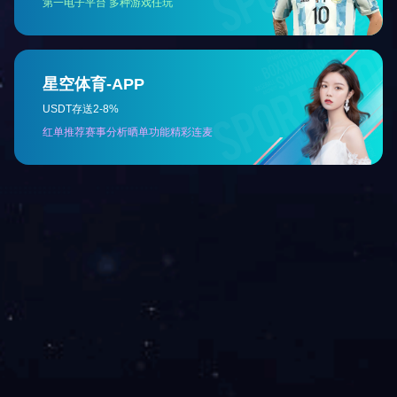
把本文分享给您的朋友：
上一篇：
米乐网页版登录入口2025年度合同监督检查情况简报
下一篇：
集团公司组织观看红色电影《大别山的女儿》
集团
米乐网页版登录入口
集团
地址：河南省郑州市郑东新区平安大道189号
组织
邮编：450046
领导
电话：0371-67188871
公司
邮箱：jstzbgs@163.com
发展